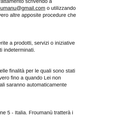
trattamento scrivendo a
oumanu@gmail.com
o utilizzando
vvero altre apposite procedure che
te a prodotti, servizi o iniziative
i indeterminati.
le finalità per le quali sono stati
vvero fino a quando Lei non
onali saranno automaticamente
e 5 - Italia. Froumanù tratterà i