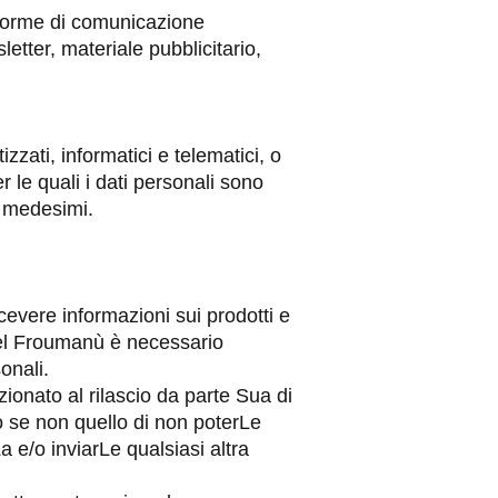
e forme di comunicazione
tter, materiale pubblicitario,
zati, informatici e telematici, o
 le quali i dati personali sono
ti medesimi.
icevere informazioni sui prodotti e
i del Froumanù è necessario
onali.
izionato al rilascio da parte Sua di
to se non quello di non poterLe
a e/o inviarLe qualsiasi altra