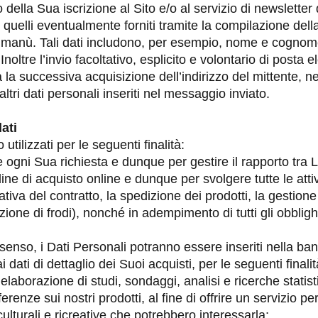
 della Sua iscrizione al Sito e/o al servizio di newslette
é quelli eventualmente forniti tramite la compilazione de
manù. Tali dati includono, per esempio, nome e cognome,
noltre l’invio facoltativo, esplicito e volontario di posta el
ta la successiva acquisizione dell’indirizzo del mittente, 
ltri dati personali inseriti nel messaggio inviato.
dati
tilizzati per le seguenti finalità:
ogni Sua richiesta e dunque per gestire il rapporto tra 
e di acquisto online e dunque per svolgere tutte le attivi
va del contratto, la spedizione dei prodotti, la gestione 
ione di frodi), nonché in adempimento di tutti gli obbligh
senso, i Dati Personali potranno essere inseriti nella ban
dati di dettaglio dei Suoi acquisti, per le seguenti finalit
’elaborazione di studi, sondaggi, analisi e ricerche statist
erenze sui nostri prodotti, al fine di offrire un servizio 
culturali e ricreative che potrebbero interessarla;