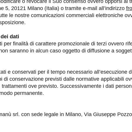
odificare o revocare il Suo consenso ovvero opporsi al 
, 20121 Milano (Italia) o tramite e-mail all’indirizzo
fr
 tutte le nostre comunicazioni commerciali elettroniche o
sposizione.
dei dati
per finalità di carattere promozionale di terzi ovvero riferi
on saranno in alcun caso oggetto di diffusione a soggett
tati e conservati per il tempo necessario all’esecuzione del
 di conservazione previsti dalle normative applicabili o
 i trattamenti ove previsto. Successivamente i dati pers
in modo permanente.
umanù srl. con sede legale in Milano, Via Giuseppe Pozzon