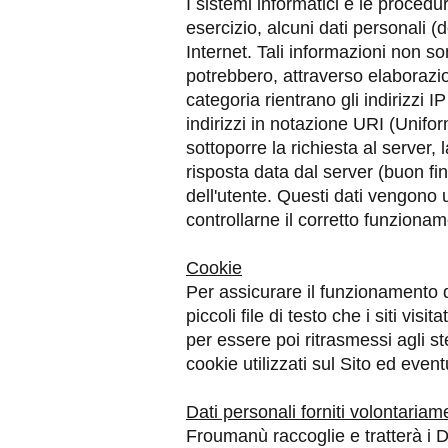
I sistemi informatici e le proced
esercizio, alcuni dati personali (d
Internet. Tali informazioni non so
potrebbero, attraverso elaborazion
categoria rientrano gli indirizzi I
indirizzi in notazione URI (Uniform
sottoporre la richiesta al server, 
risposta data dal server (buon fin
dell'utente. Questi dati vengono ut
controllarne il corretto funziona
Cookie
Per assicurare il funzionamento de
piccoli file di testo che i siti v
per essere poi ritrasmessi agli s
cookie utilizzati sul Sito ed even
Dati personali forniti volontariam
Froumanù raccoglie e tratterà i D