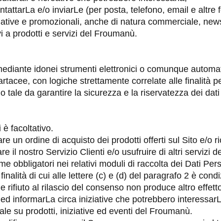
ntattarLa e/o inviarLe (per posta, telefono, email e altr
ative e promozionali, anche di natura commerciale, newsle
ivi a prodotti e servizi del Froumanù.
mediante idonei strumenti elettronici o comunque automatiz
acee, con logiche strettamente correlate alle finalità per
o tale da garantire la sicurezza e la riservatezza dei da
 è facoltativo.
re un ordine di acquisto dei prodotti offerti sul Sito e/o r
e il nostro Servizio Clienti e/o usufruire di altri serviz
me obbligatori nei relativi moduli di raccolta dei Dati Pers
 finalità di cui alle lettere (c) e (d) del paragrafo 2 è cond
e rifiuto al rilascio del consenso non produce altro effet
 ed informarLa circa iniziative che potrebbero interessarL
le su prodotti, iniziative ed eventi del Froumanù.