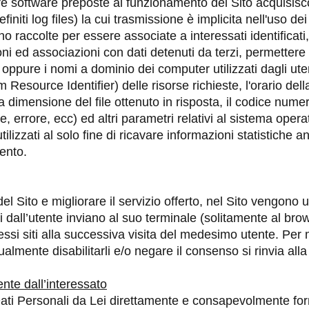
ure software preposte al funzionamento del Sito acquisisc
efiniti log files) la cui trasmissione è implicita nell'uso d
no raccolte per essere associate a interessati identificat
i ed associazioni con dati detenuti da terzi, permettere di
P oppure i nomi a dominio dei computer utilizzati dagli uten
 Resource Identifier) delle risorse richieste, l'orario della
la dimensione del file ottenuto in risposta, il codice numer
e, errore, ecc) ed altri parametri relativi al sistema opera
ilizzati al solo fine di ricavare informazioni statistiche 
mento.
l Sito e migliorare il servizio offerto, nel Sito vengono u
isitati dall’utente inviano al suo terminale (solitamente al
tessi siti alla successiva visita del medesimo utente. Per
tualmente disabilitarli e/o negare il consenso si rinvia all
ente dall’interessato
ati Personali da Lei direttamente e consapevolmente fornit