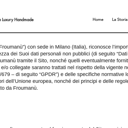
an Luxury Handmade
Home
La Storia
Froumanù”) con sede in Milano (Italia), riconosce l’impo
urezza dei Suoi dati personali non pubblici (di seguito “Dat
roumanù tramite il Sito, nonché quelli eventualmente forni
te e/o collegate saranno trattati nel rispetto della vigente
9 – di seguito “GPDR”) e delle specifiche normative local
 fuori dell’Unione europea, nonché dei principi e delle re
tato da Froumanù.